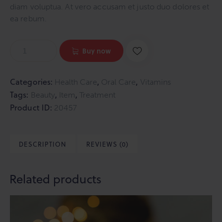
diam voluptua. At vero accusam et justo duo dolores et
ea rebum.
Massage
Buy now
Cream
quantity
Categories:
,
,
Health Care
Oral Care
Vitamins
Tags:
,
,
Beauty
Item
Treatment
Product ID:
20457
DESCRIPTION
REVIEWS (0)
Related products