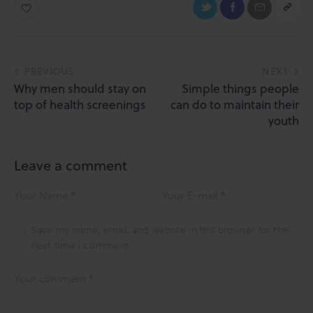
Post
PREVIOUS
NEXT
Why men should stay on
Simple things people
navigation
top of health screenings
can do to maintain their
youth
Leave a comment
Save my name, email, and website in this browser for the
next time I comment.