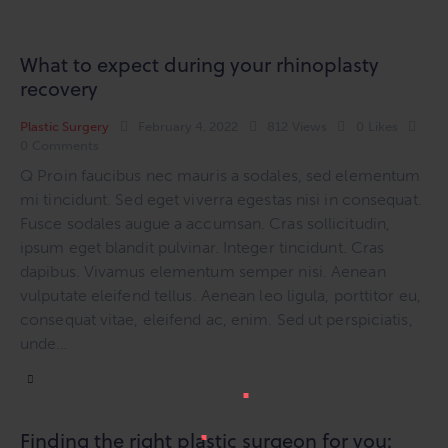
What to expect during your rhinoplasty
recovery
Plastic Surgery
February 4, 2022
812
Views
0
Likes
0
Comments
Q Proin faucibus nec mauris a sodales, sed elementum
mi tincidunt. Sed eget viverra egestas nisi in consequat.
Fusce sodales augue a accumsan. Cras sollicitudin,
ipsum eget blandit pulvinar. Integer tincidunt. Cras
dapibus. Vivamus elementum semper nisi. Aenean
vulputate eleifend tellus. Aenean leo ligula, porttitor eu,
consequat vitae, eleifend ac, enim. Sed ut perspiciatis,
unde…
Finding the right plastic surgeon for you: