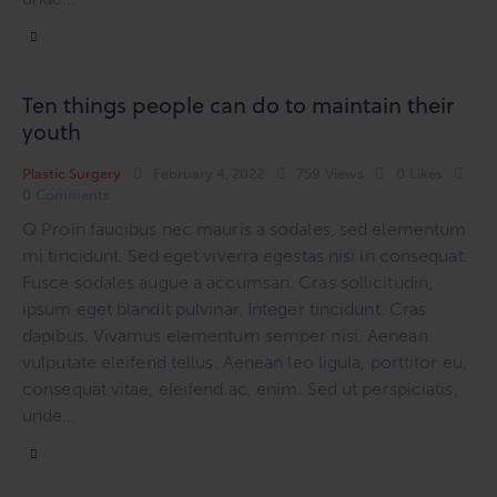
Ten things people can do to maintain their
youth
Plastic Surgery
February 4, 2022
759
Views
0
Likes
0
Comments
Q Proin faucibus nec mauris a sodales, sed elementum
mi tincidunt. Sed eget viverra egestas nisi in consequat.
Fusce sodales augue a accumsan. Cras sollicitudin,
ipsum eget blandit pulvinar. Integer tincidunt. Cras
dapibus. Vivamus elementum semper nisi. Aenean
vulputate eleifend tellus. Aenean leo ligula, porttitor eu,
consequat vitae, eleifend ac, enim. Sed ut perspiciatis,
unde…