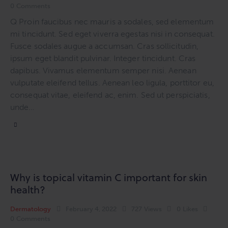
0
Comments
Q Proin faucibus nec mauris a sodales, sed elementum
mi tincidunt. Sed eget viverra egestas nisi in consequat.
Fusce sodales augue a accumsan. Cras sollicitudin,
ipsum eget blandit pulvinar. Integer tincidunt. Cras
dapibus. Vivamus elementum semper nisi. Aenean
vulputate eleifend tellus. Aenean leo ligula, porttitor eu,
consequat vitae, eleifend ac, enim. Sed ut perspiciatis,
unde…
Why is topical vitamin C important for skin
health?
Dermatology
February 4, 2022
727
Views
0
Likes
0
Comments