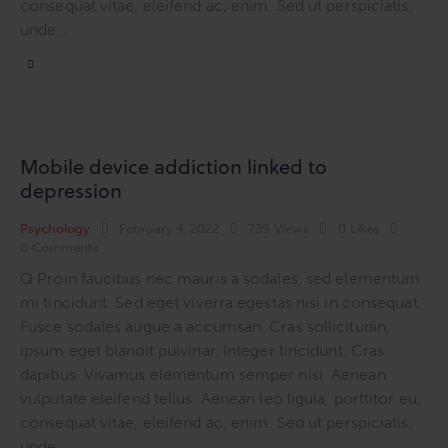
consequat vitae, eleifend ac, enim. Sed ut perspiciatis,
unde…
Mobile device addiction linked to
depression
Psychology
February 4, 2022
739
Views
0
Likes
0
Comments
Q Proin faucibus nec mauris a sodales, sed elementum
mi tincidunt. Sed eget viverra egestas nisi in consequat.
Fusce sodales augue a accumsan. Cras sollicitudin,
ipsum eget blandit pulvinar. Integer tincidunt. Cras
dapibus. Vivamus elementum semper nisi. Aenean
vulputate eleifend tellus. Aenean leo ligula, porttitor eu,
consequat vitae, eleifend ac, enim. Sed ut perspiciatis,
unde…