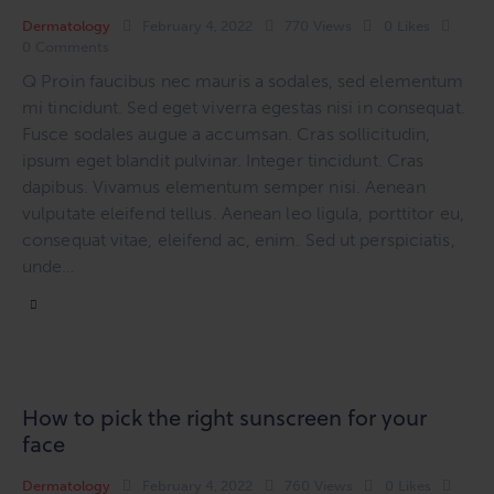
Dermatology
February 4, 2022
770
Views
0
Likes
0
Comments
Q Proin faucibus nec mauris a sodales, sed elementum
mi tincidunt. Sed eget viverra egestas nisi in consequat.
Fusce sodales augue a accumsan. Cras sollicitudin,
ipsum eget blandit pulvinar. Integer tincidunt. Cras
dapibus. Vivamus elementum semper nisi. Aenean
vulputate eleifend tellus. Aenean leo ligula, porttitor eu,
consequat vitae, eleifend ac, enim. Sed ut perspiciatis,
unde…
How to pick the right sunscreen for your
face
Dermatology
February 4, 2022
760
Views
0
Likes