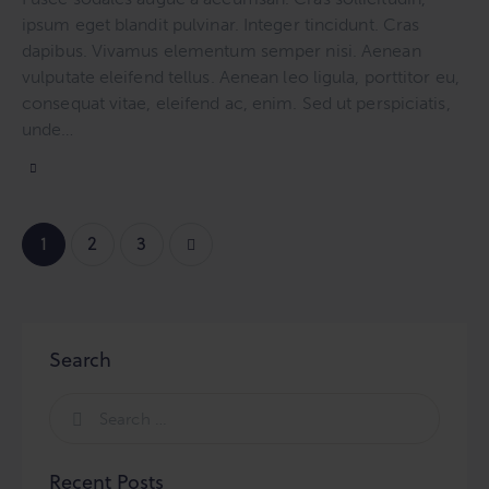
ipsum eget blandit pulvinar. Integer tincidunt. Cras
dapibus. Vivamus elementum semper nisi. Aenean
vulputate eleifend tellus. Aenean leo ligula, porttitor eu,
consequat vitae, eleifend ac, enim. Sed ut perspiciatis,
unde…
Posts
Page
1
>
Page
2
Page
3
pagination
Search
Search
for:
Recent Posts