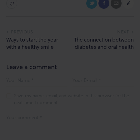
Post
PREVIOUS
NEXT
Ways to start the year
The connection between
navigation
with a healthy smile
diabetes and oral health
Leave a comment
Save my name, email, and website in this browser for the
next time I comment.