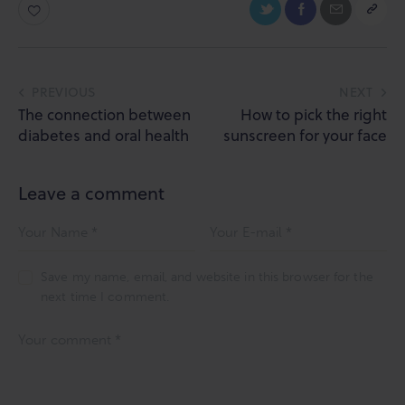
Post
PREVIOUS
NEXT
The connection between
How to pick the right
navigation
diabetes and oral health
sunscreen for your face
Leave a comment
Save my name, email, and website in this browser for the
next time I comment.